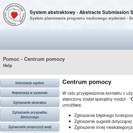
System abstraktowy - Abstracts Submission 
System planowania programu naukowego wydarzeń - Sci
Pomoc - Centrum pomocy
Help
Centrum pomocy
Informacje ogólne
W celu przyśpieszenia kontaktu z uż
Rejestracja w systemie
stworzony został specjalny moduł - "
Zgłaszanie abstraktu
umożliwia:
Zgłaszanie przypadku
Zgłoszenie błędnego funkcjon
klinicznego
Zgłoszenie sugestii dotyczącej
Zgłoszenie innej nieskategory
Zgłaszanie propozycji sesji