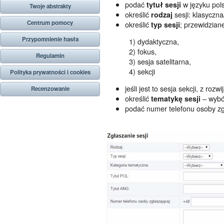
podać
w języku pols
tytuł sesji
Twoje abstrakty
określić
sesji: klasyczn
rodzaj
Centrum pomocy
określić
; przewidziane
typ sesji
Przypomnienie hasła
1) dydaktyczna,
2) fokus,
Regulamin
3) sesja satelitarna,
4) sekcji
Polityka prywatności i cookies
jeśli jest to sesja sekcji, z roz
Recenzowanie
określić
– wybór
tematykę sesji
podać numer telefonu osoby zg