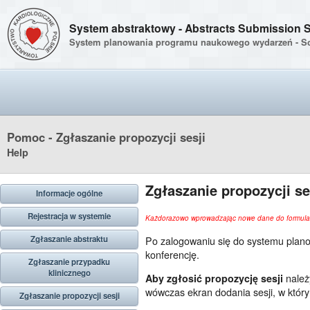
System abstraktowy - Abstracts Submission 
System planowania programu naukowego wydarzeń - Sci
Pomoc - Zgłaszanie propozycji sesji
Help
Zgłaszanie propozycji se
Informacje ogólne
Rejestracja w systemie
Każdorazowo wprowadzając nowe dane do formularz
Po zalogowaniu się do systemu plano
Zgłaszanie abstraktu
konferencję.
Zgłaszanie przypadku
klinicznego
należy
Aby zgłosić propozycję sesji
wówczas ekran dodania sesji, w któ
Zgłaszanie propozycji sesji